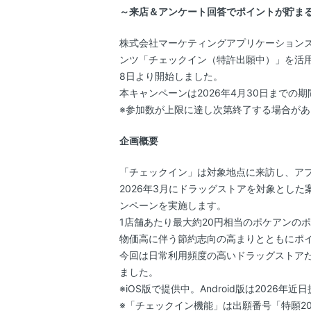
～来店＆アンケート回答でポイントが貯ま
株式会社マーケティングアプリケーション
ンツ「チェックイン（特許出願中）」を活用
8日より開始しました。
本キャンペーンは2026年4月30日までの
※参加数が上限に達し次第終了する場合があ
企画概要
「チェックイン」は対象地点に来訪し、ア
2026年3月にドラッグストアを対象とし
ンペーンを実施します。
1店舗あたり最大約20円相当のポケアンの
物価高に伴う節約志向の高まりとともにポ
今回は日常利用頻度の高いドラッグストア
ました。
※iOS版で提供中。Android版は2026年
※「チェックイン機能」は出願番号「特願202