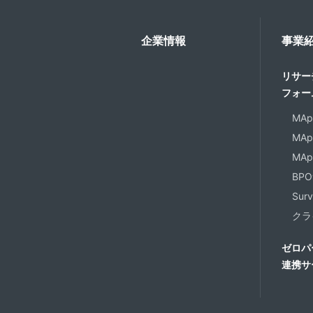
企業情報
事業
リサー
フォー
MApp
MApp
MAp
BP
Surv
クラ
ゼロパ
連携サ